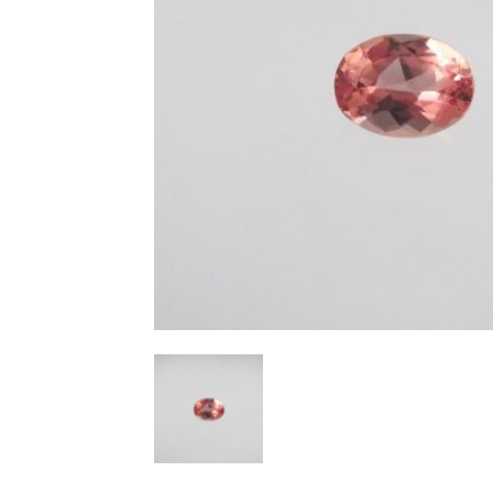
ピトー
ルース