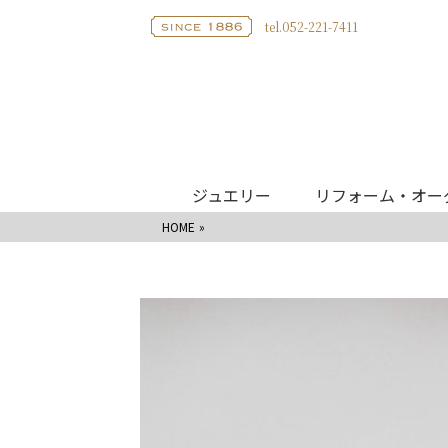
tel.052-221-7411
ジュエリー
リフォーム・オー
HOME
ブライダル
リング
婚約指輪
IKED
結婚指輪
CHO - 蝶
婚約指輪
エタニティリング
WAKA
結婚指輪
婚約ネックレス
Hello m
エタニティリング
モニッ
ベビーリング
サムシ
ネックレス
リフォーム・オーダージュエリー