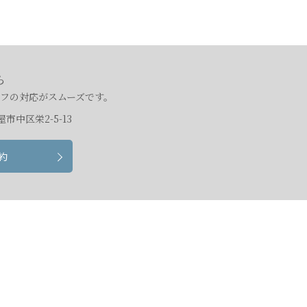
ら
フの対応がスムーズです。
屋市中区栄2-5-13
約