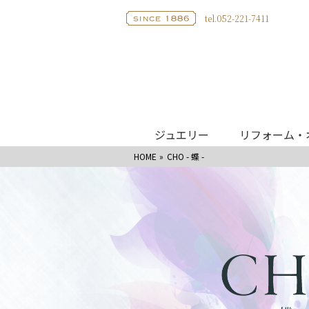
tel.052-221-7411
ジュエリー
リフォーム・
HOME
CHO - 蝶 -
ブライダル
リング
婚約指輪
I
結婚指輪
CH
婚約指輪
エタニティリング
W
結婚指輪
婚約ネックレス
He
エタニティリング
モ
ベビーリング
サ
ネックレス
リフォーム・オーダージュエリー