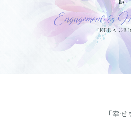
ピ
ルース
「幸せ