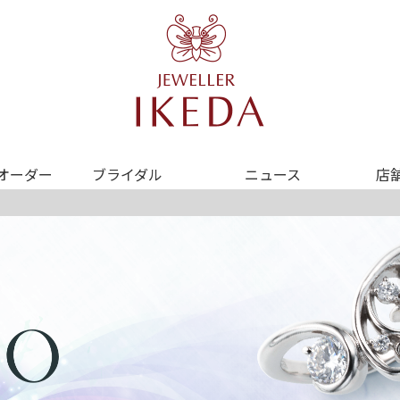
オーダー
ブライダル
ニュース
店
店舗について
アニバーサリー
リフォーム・オーダージュエリー
KEDAオリジナル
アクセス
ロル
ベビーリング
O - 蝶 -
店舗案内
ブルーリバー
誕生石
AKANAパール
ごあいさつ
ウノアエレ
スイート10
（結婚10
llo me, Platinum
私たちのこだわり
真珠婚
（結婚30周年）
ニッケンダム
JEWELLER IKEDA
（ジュエラーイケダ／
ルビー婚
（結婚40周
旧池田商店
ムシングブルー
よくある質問