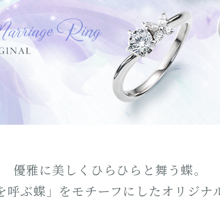
トー
優雅に美しく
ひらひらと舞う蝶。
を呼ぶ蝶」をモチーフにした
オリジナ