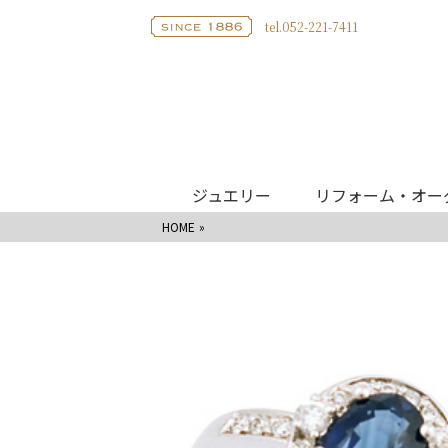
tel.052-221-7411
ジュエリー
リフォーム・オー
HOME
ブライダル
リング
婚約指輪
IKED
結婚指輪
CHO - 蝶
婚約指輪
エタニティリング
WAKA
結婚指輪
婚約ネックレス
Hello m
エタニティリング
モニッ
ベビーリング
サムシ
ネックレス
リフォーム・オーダージュエリー