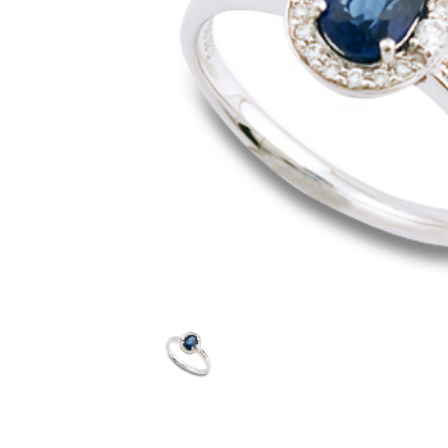
ピトー
ルース