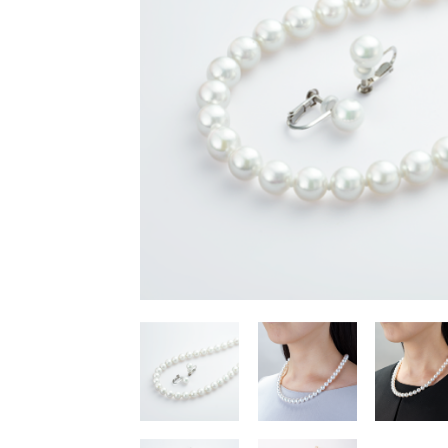
ピトー
ルース