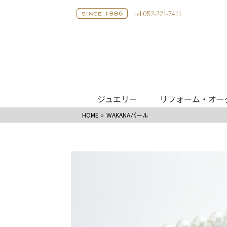
tel.052-221-7411
ジュエリー
リフォーム・オー
HOME
WAKANAパール
ブライダル
リング
婚約指輪
IKED
結婚指輪
CHO - 蝶
婚約指輪
エタニティリング
WAKA
結婚指輪
婚約ネックレス
Hello m
エタニティリング
モニッ
ベビーリング
サムシ
ネックレス
リフォーム・オーダージュエリー